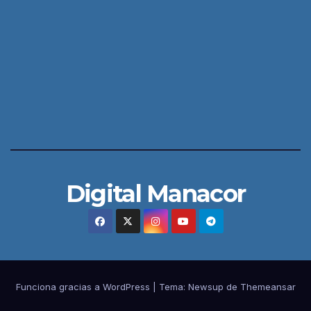
Digital Manacor
Funciona gracias a WordPress
|
Tema:
Newsup
de
Themeansar