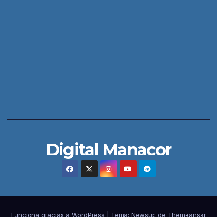
Digital Manacor
Funciona gracias a WordPress
|
Tema:
Newsup
de
Themeansar