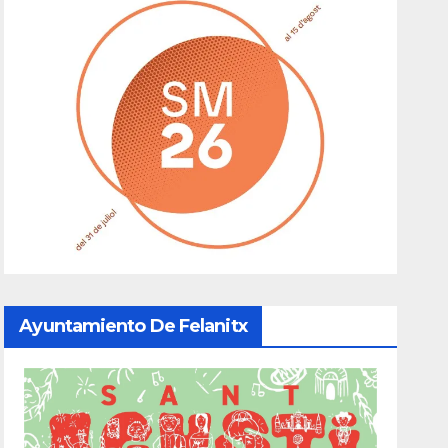
Ayuntamiento De Felanitx