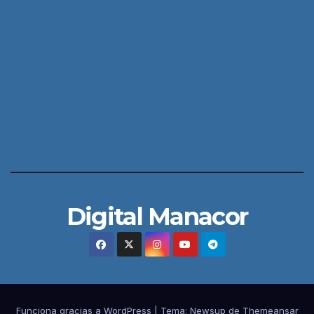
Digital Manacor
Funciona gracias a WordPress
|
Tema:
Newsup
de
Themeansar