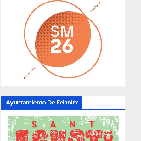
Ayuntamiento De Felanitx