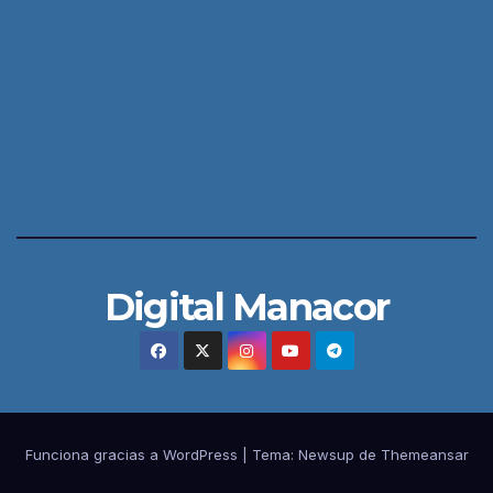
Digital Manacor
Funciona gracias a WordPress
|
Tema:
Newsup
de
Themeansar