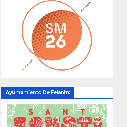
Ayuntamiento De Felanitx