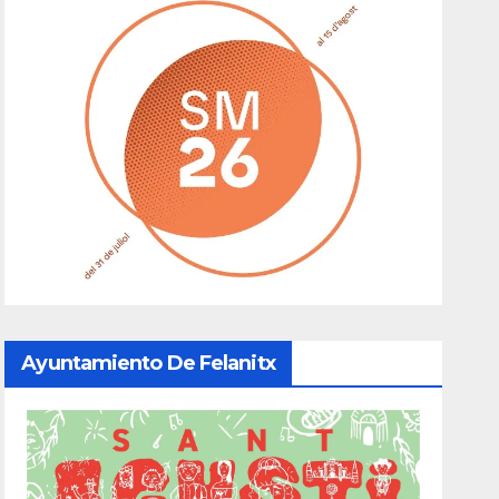
Ayuntamiento De Felanitx