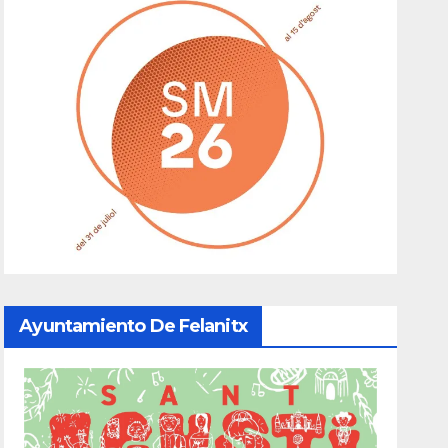
Ayuntamiento De Felanitx