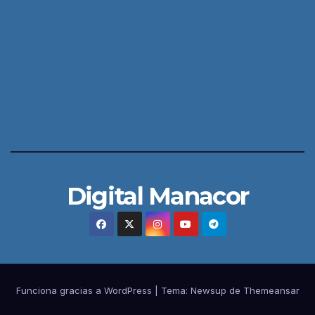
Digital Manacor
Funciona gracias a WordPress
|
Tema:
Newsup
de
Themeansar