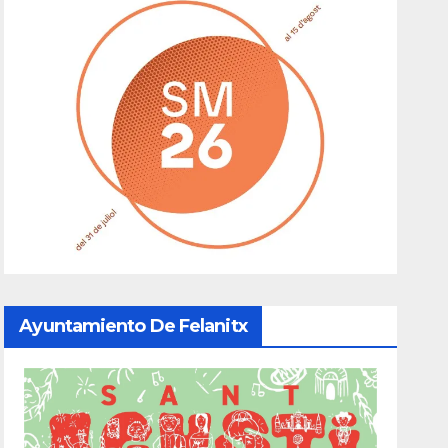
Ayuntamiento De Felanitx