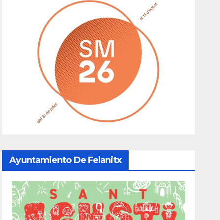
Ayuntamiento De Felanitx