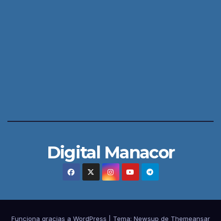
Digital Manacor
Funciona gracias a WordPress
|
Tema:
Newsup
de
Themeansar