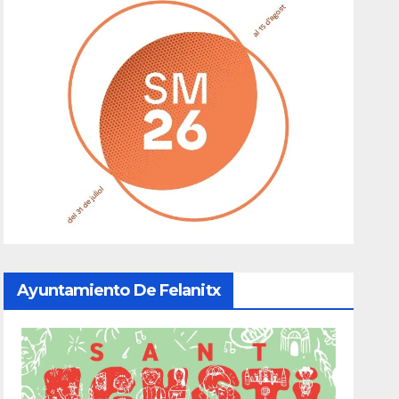
Ayuntamiento De Felanitx