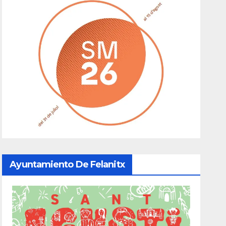
Ayuntamiento De Felanitx