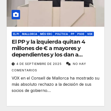
EL PI
MALLORCA
MÉS-ERC
POLÍTICA
PP
PSOE
VOX
El PP y la izquierda quitan 4
millones de € a mayores y
dependientes y los dan a
inmigrantes ilegales
4 DE SEPTIEMBRE DE 2025
NO HAY
COMENTARIOS
VOX en el Consell de Mallorca ha mostrado su
más absoluto rechazo a la decisión de sus
socios de gobierno…