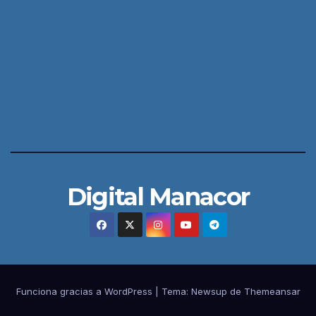
Digital Manacor
Funciona gracias a WordPress
|
Tema:
Newsup
de
Themeansar