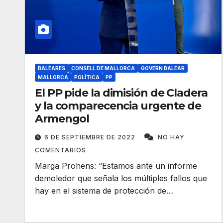
BALEARES
CONSELL DE MALLORCA
GOVERN BALEAR
MALLORCA
POLÍTICA
PP
El PP pide la dimisión de Cladera
y la comparecencia urgente de
Armengol
6 DE SEPTIEMBRE DE 2022
NO HAY
COMENTARIOS
Marga Prohens: “Estamos ante un informe
demoledor que señala los múltiples fallos que
hay en el sistema de protección de…