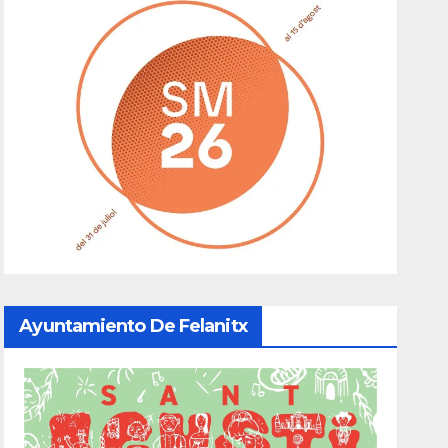
Ayuntamiento De Felanitx