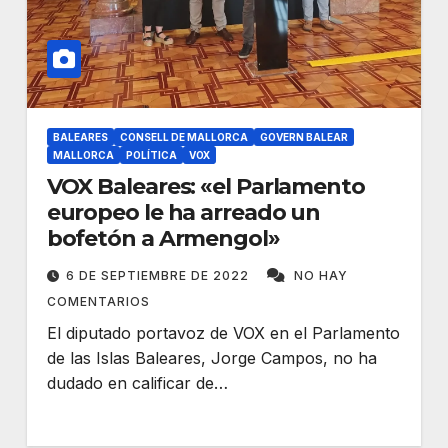
BALEARES
CONSELL DE MALLORCA
GOVERN BALEAR
MALLORCA
POLÍTICA
VOX
VOX Baleares: «el Parlamento
europeo le ha arreado un
bofetón a Armengol»
6 DE SEPTIEMBRE DE 2022
NO HAY
COMENTARIOS
El diputado portavoz de VOX en el Parlamento
de las Islas Baleares, Jorge Campos, no ha
dudado en calificar de…