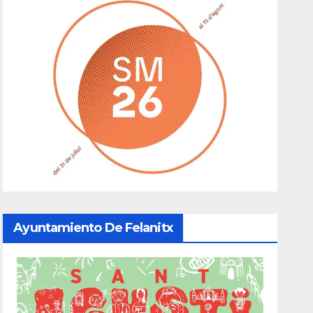
Ayuntamiento De Felanitx