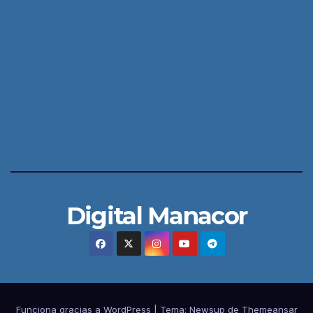
Digital Manacor
Funciona gracias a WordPress
|
Tema:
Newsup
de
Themeansar