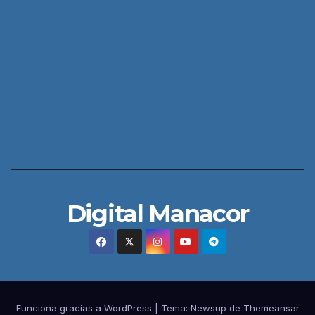
Digital Manacor
Funciona gracias a WordPress
|
Tema:
Newsup
de
Themeansar