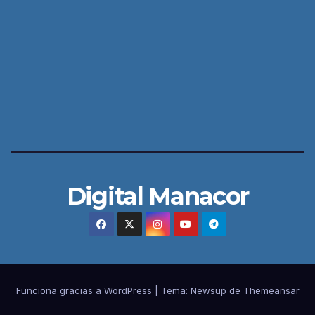
Digital Manacor
Funciona gracias a WordPress
|
Tema:
Newsup
de
Themeansar