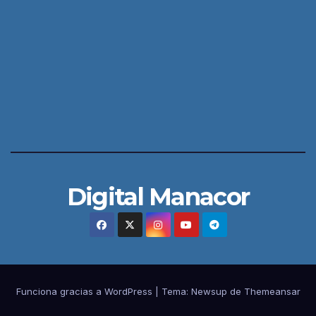
Digital Manacor
Funciona gracias a WordPress
|
Tema:
Newsup
de
Themeansar