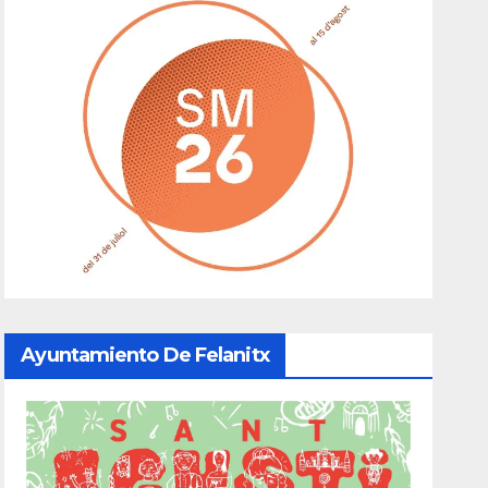
Ayuntamiento De Felanitx