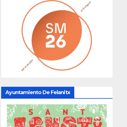
Ayuntamiento De Felanitx