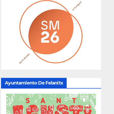
Ayuntamiento De Felanitx