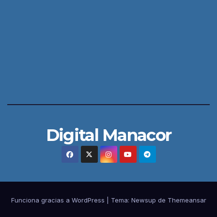
Digital Manacor
Funciona gracias a WordPress
|
Tema:
Newsup
de
Themeansar