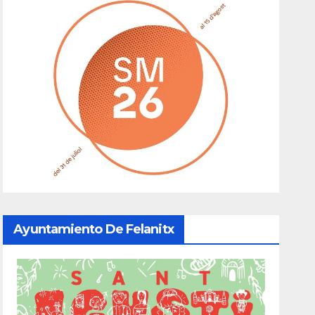
Ayuntamiento De Felanitx