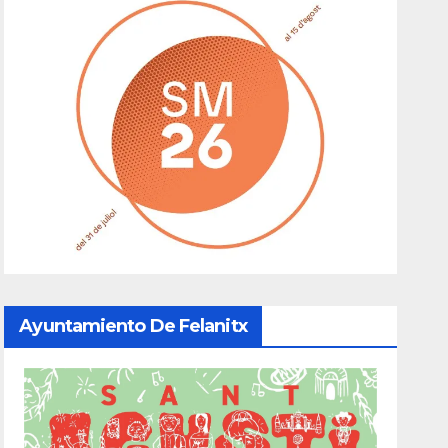
Ayuntamiento De Felanitx