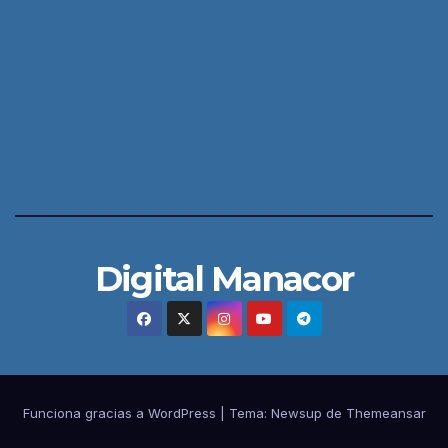
Digital Manacor
Funciona gracias a WordPress
|
Tema:
Newsup
de
Themeansar