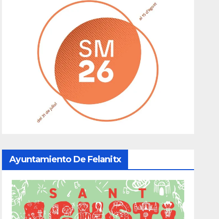
Ayuntamiento De Felanitx