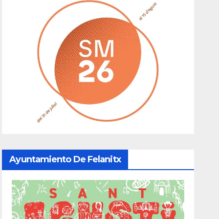
Ayuntamiento De Felanitx