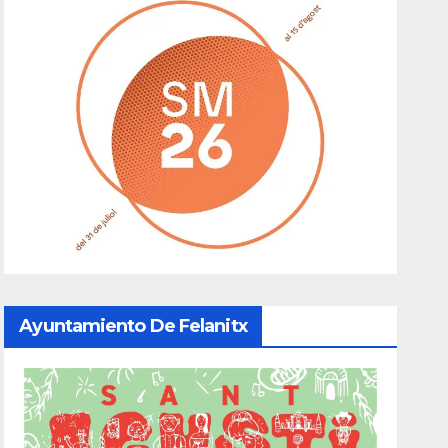
Ayuntamiento De Felanitx