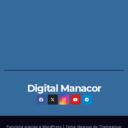
Digital Manacor
Funciona gracias a WordPress
|
Tema:
Newsup
de
Themeansar