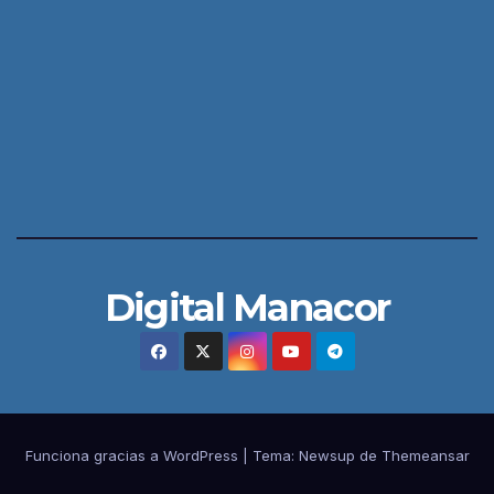
Digital Manacor
Funciona gracias a WordPress
|
Tema:
Newsup
de
Themeansar