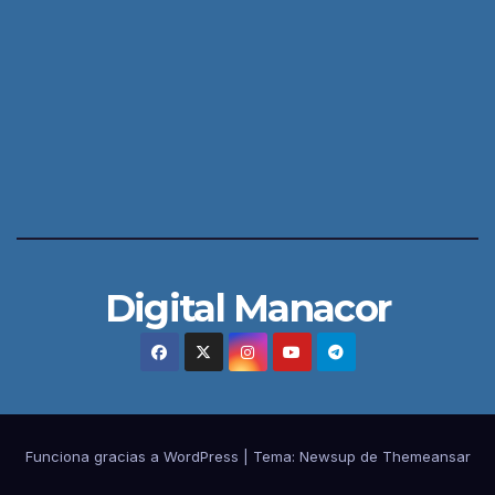
Digital Manacor
Funciona gracias a WordPress
|
Tema:
Newsup
de
Themeansar