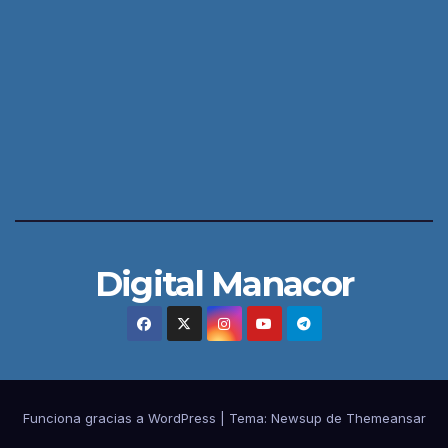
Digital Manacor
Funciona gracias a WordPress
|
Tema:
Newsup
de
Themeansar