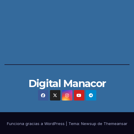
Digital Manacor
Funciona gracias a WordPress
|
Tema:
Newsup
de
Themeansar