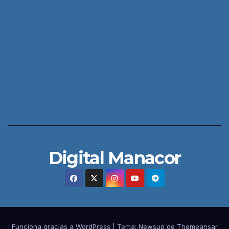
Digital Manacor
Funciona gracias a WordPress
|
Tema:
Newsup
de
Themeansar