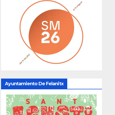
Ayuntamiento De Felanitx