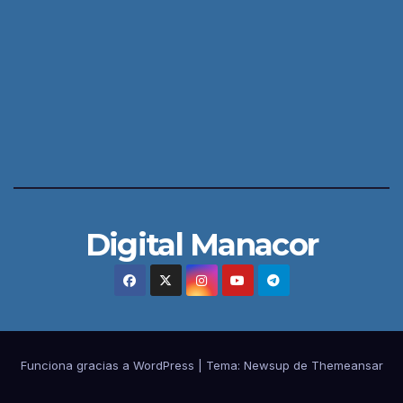
Digital Manacor
Funciona gracias a WordPress
|
Tema:
Newsup
de
Themeansar