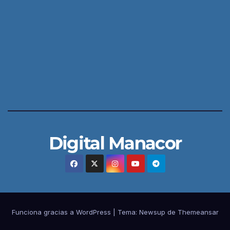
Digital Manacor
Funciona gracias a WordPress
|
Tema:
Newsup
de
Themeansar