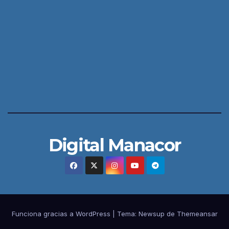
Digital Manacor
Funciona gracias a WordPress
|
Tema:
Newsup
de
Themeansar