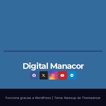
Digital Manacor
Funciona gracias a WordPress
|
Tema:
Newsup
de
Themeansar