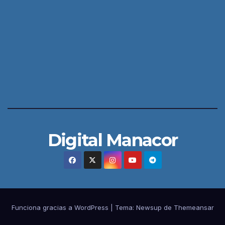
Digital Manacor
Funciona gracias a WordPress
|
Tema:
Newsup
de
Themeansar