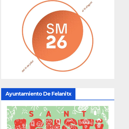
Ayuntamiento De Felanitx