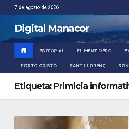
Saltar
7 de agosto de 2026
al
contenido
Digital Manacor
EDITORIAL
EL MENTIDERO
E
PORTO CRISTO
SANT LLORENÇ
SON
Etiqueta:
Primicia informati