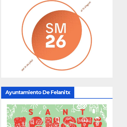
Ayuntamiento De Felanitx