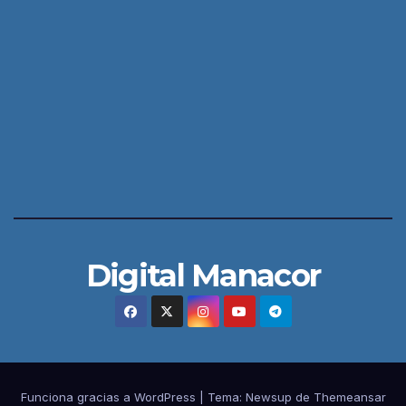
Digital Manacor
Funciona gracias a WordPress
|
Tema:
Newsup
de
Themeansar