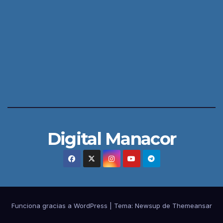
Digital Manacor
Funciona gracias a WordPress
|
Tema:
Newsup
de
Themeansar