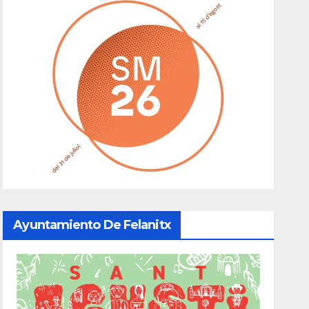
Ayuntamiento De Felanitx